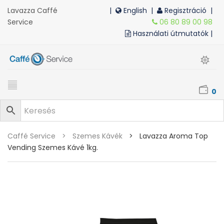
Lavazza Caffé
|
English
|
Regisztráció |
Service
06 80 89 00 98
Használati útmutatók |
0
Caffé Service
>
Szemes Kávék
>
Lavazza Aroma Top
Vending Szemes Kávé 1kg.