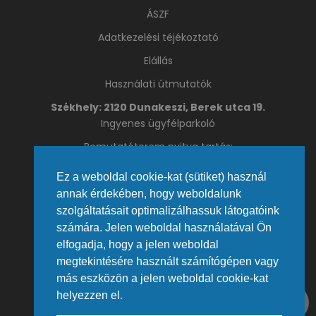
ÁSZF
Adatkezelési téjékoztató
Elállás
Használati útmutatók
Székhely: 2120 Dunakeszi, Berek utca 19.
Ingyenes ügyfélparkoló
Bemutatóterem nyitva tartás:
Hétfő – Csütörtök 09:00 – 16:00
Ez a weboldal cookie-kat (sütiket) használ
Péntek: 09:00 – 13:00
annak érdekében, hogy weboldalunk
Telefon: +36 27 392 692 | +36 20 467 3430
szolgáltatásait optimalizálhassuk látogatóink
Fax: +36 27 392 691
Email:
info@caffeservice.hu
számára. Jelen weboldal használatával Ön
elfogadja, hogy a jelen weboldal
Telephely 1133 Budapest, Váci út 80.
megtekintésére használt számítógépen vagy
Promenade Gardens irodaház, földszint
más eszközön a jelen weboldal cookie-kat
A telephely bezárt.
helyezzen el.