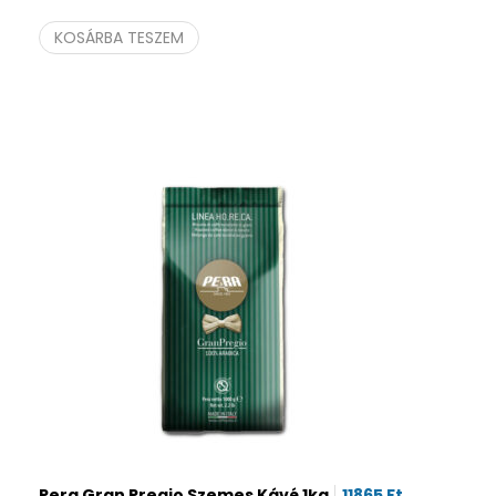
KOSÁRBA TESZEM
Pera Gran Pregio Szemes Kávé 1kg
11865
Ft