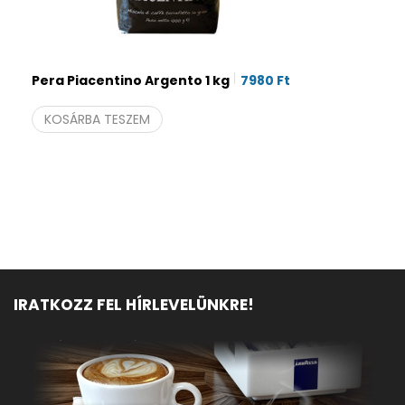
Pera Piacentino Argento 1 kg
7980
Ft
KOSÁRBA TESZEM
IRATKOZZ FEL HÍRLEVELÜNKRE!