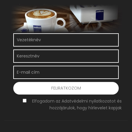
Elfogadom az Adatvédelmi nyilatkozatot és
hozzájárulok, hogy hírlevelet kapjak