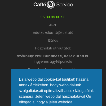
06 80 89 00 98
ÁSZF
Adatkezelési téjékoztató
Elállás
Használati útmutatók
Székhely: 2120 Dunakeszi, Berek utca 19.
Ingyenes ügyfélparkoló
Bemutatóterem nyitva tartás:
Hétfő – Csütörtök 09:00 – 16:00
Ez a weboldal cookie-kat (sütiket) használ
Péntek: 09:00 – 13:00
annak érdekében, hogy weboldalunk
Telefon: +36 27 392 692 | +36 20 467 3430
szolgáltatásait optimalizálhassuk látogatóink
Fax: +36 27 392 691
Email:
info@caffeservice.hu
számára. Jelen weboldal használatával Ön
elfogadja, hogy a jelen weboldal
Telephely 1133 Budapest, Váci út 80.