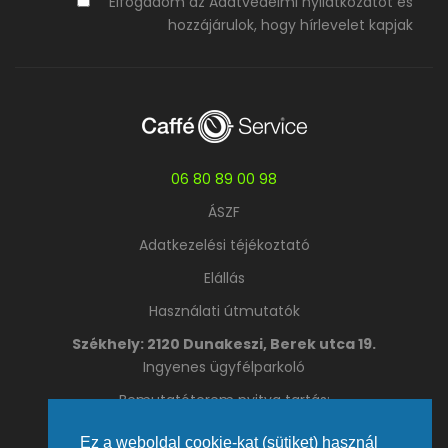
Elfogadom az Adatvédelmi nyilatkozatot és
hozzájárulok, hogy hírlevelet kapjak
06 80 89 00 98
ÁSZF
Adatkezelési téjékoztató
Elállás
Használati útmutatók
Székhely: 2120 Dunakeszi, Berek utca 19.
Ingyenes ügyfélparkoló
Bemutatóterem nyitva tartás:
Hétfő – Csütörtök 09:00 – 16:00
Ez a weboldal cookie-kat (sütiket) használ
Péntek: 09:00 – 13:00