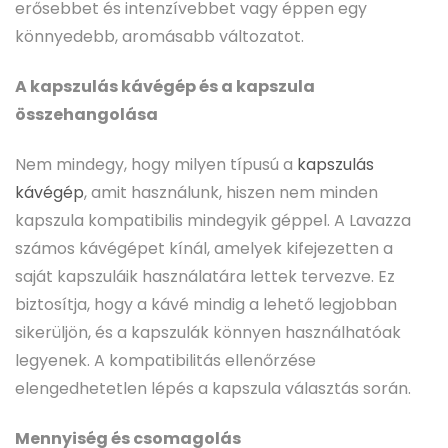
erősebbet és intenzívebbet vagy éppen egy
könnyedebb, aromásabb változatot.
A kapszulás kávégép és a kapszula
összehangolása
Nem mindegy, hogy milyen típusú a
kapszulás
kávégép
, amit használunk, hiszen nem minden
kapszula kompatibilis mindegyik géppel. A Lavazza
számos kávégépet kínál, amelyek kifejezetten a
saját kapszuláik használatára lettek tervezve. Ez
biztosítja, hogy a kávé mindig a lehető legjobban
sikerüljön, és a kapszulák könnyen használhatóak
legyenek. A kompatibilitás ellenőrzése
elengedhetetlen lépés a kapszula választás során.
Mennyiség és csomagolás