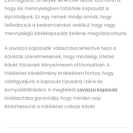
csomagokat, amelyek lehetővé teszik számunkra,
hogy kis mennyiségben többféle kapszulát is
kipróbáljunk. Ez egy remek módja annak, hogy
felfedezzük a kedvenceinket anélkül, hogy nagy
mennyiségű kávékapszulát kellene megvásárolnunk.
A Lavazza kapszulák választása lehetővé teszi a
kávézás szerelmeseinek, hogy minőségi, ízletes
kávét főzzenek kényelmesen otthonukban. A
tökéletes kávéélmény érdekében fontos, hogy
odafigyeljünk a kapszula típusára, ízére és
kompatibilitására. A megfelelő
Lavazza kapszula
kiválasztása garantálja, hogy minden nap
élvezhessünk a tökéletes csésze kávét.