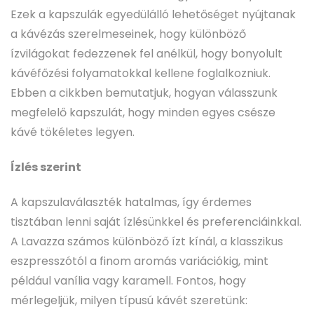
Ezek a kapszulák egyedülálló lehetőséget nyújtanak
a kávézás szerelmeseinek, hogy különböző
ízvilágokat fedezzenek fel anélkül, hogy bonyolult
kávéfőzési folyamatokkal kellene foglalkozniuk.
Ebben a cikkben bemutatjuk, hogyan válasszunk
megfelelő kapszulát, hogy minden egyes csésze
kávé tökéletes legyen.
Ízlés szerint
A kapszulaválaszték hatalmas, így érdemes
tisztában lenni saját ízlésünkkel és preferenciáinkkal.
A Lavazza számos különböző ízt kínál, a klasszikus
eszpresszótól a finom aromás variációkig, mint
például vanília vagy karamell. Fontos, hogy
mérlegeljük, milyen típusú kávét szeretünk: