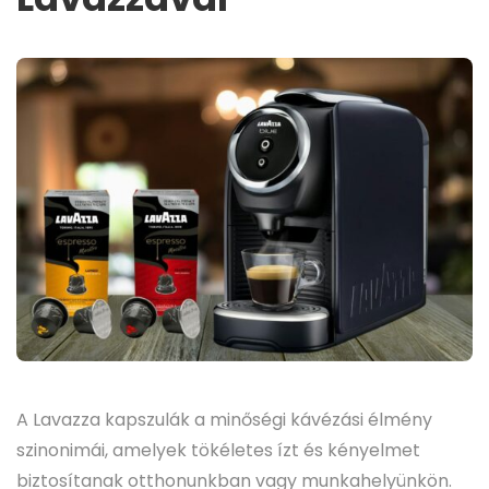
A Lavazza kapszulák a minőségi kávézási élmény
szinonimái, amelyek tökéletes ízt és kényelmet
biztosítanak otthonunkban vagy munkahelyünkön.