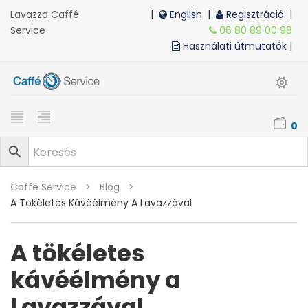
Lavazza Caffé
|
English
|
Regisztráció |
Service
06 80 89 00 98
Használati útmutatók |
0
Caffé Service
>
Blog
>
A Tökéletes Kávéélmény A Lavazzával
A tökéletes
kávéélmény a
Lavazzával