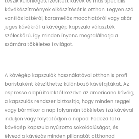
teszik különleges, ízesített kávék és más speciális
kávékészítmények elkészítését is otthon. Legyen szó
vaníliás lattéról, karamellás macchiatóról vagy akár
jeges kávékról, a kávégép kapszula választék
széleskörű, így minden ínyenc megtalálhatja a
számára tökéletes ízvilágot.
A kávégép kapszulák használatával otthon is profi
baristaként készíthetsz különböző kávéfajtákat. Az
espresso alapú italoktól kezdve az americano kávéig,
a kapszulás rendszer biztosítja, hogy minden reggel
vagy bármikor a nap folyamán tökéletes ízű kávéval
induljon vagy folytatódjon a napod. Fedezd fel a
kávégép kapszula nyújtotta sokoldalúságot, és
élvezd a kávézás minden pillanatát otthonod