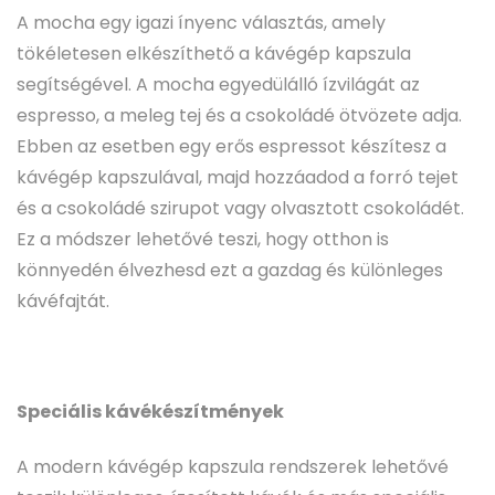
A mocha egy igazi ínyenc választás, amely
tökéletesen elkészíthető a kávégép kapszula
segítségével. A mocha egyedülálló ízvilágát az
espresso, a meleg tej és a csokoládé ötvözete adja.
Ebben az esetben egy erős espressot készítesz a
kávégép kapszulával, majd hozzáadod a forró tejet
és a csokoládé szirupot vagy olvasztott csokoládét.
Ez a módszer lehetővé teszi, hogy otthon is
könnyedén élvezhesd ezt a gazdag és különleges
kávéfajtát.
Speciális kávékészítmények
A modern kávégép kapszula rendszerek lehetővé