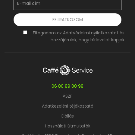
Elfogadom az Adatvédelmi nyilatkozatot és
hozzájárulok, hogy hírlevelet kapjak
06 80 89 00 98
ÁSZF
Adatkezelési téjékoztató
Elállás
Használati útmutatók