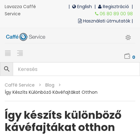
Lavazza Caffé
|
English
|
Regisztráció |
Service
06 80 89 00 98
Használati útmutatók |
0
Caffé Service
>
Blog
>
Így Készíts Különböző Kávéfajtákat Otthon
Így készíts különböző
kávéfajtákat otthon