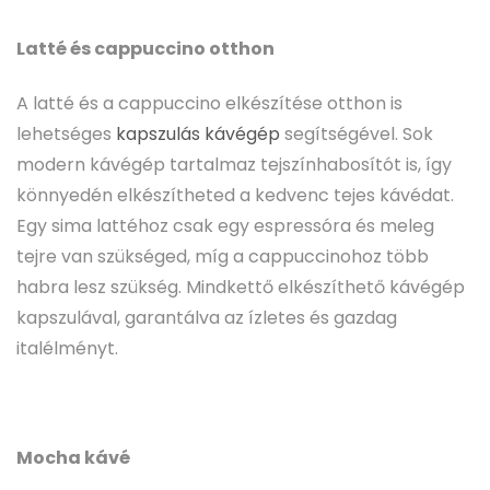
Latté és cappuccino otthon
A latté és a cappuccino elkészítése otthon is
lehetséges
kapszulás kávégép
segítségével. Sok
modern kávégép tartalmaz tejszínhabosítót is, így
könnyedén elkészítheted a kedvenc tejes kávédat.
Egy sima lattéhoz csak egy espressóra és meleg
tejre van szükséged, míg a cappuccinohoz több
habra lesz szükség. Mindkettő elkészíthető kávégép
kapszulával, garantálva az ízletes és gazdag
italélményt.
Mocha kávé