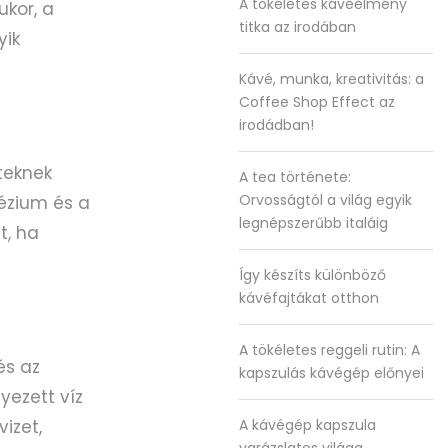
A tökéletes kávéélmény
ukor, a
titka az irodában
yik
Kávé, munka, kreativitás: a
Coffee Shop Effect az
irodádban!
teknek
A tea története:
Orvosságtól a világ egyik
ézium és a
legnépszerűbb italáig
t, ha
Így készíts különböző
kávéfajtákat otthon
A tökéletes reggeli rutin: A
és az
kapszulás kávégép előnyei
yezett víz
izet,
A kávégép kapszula