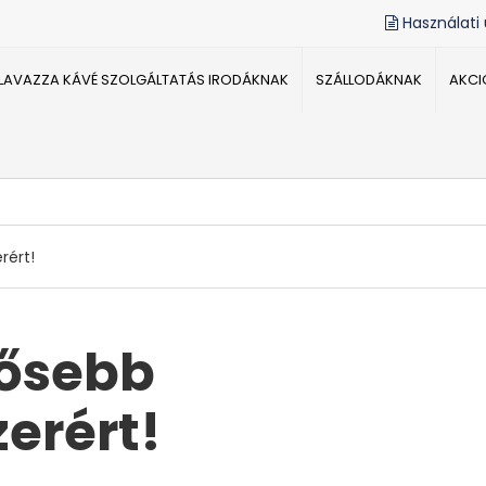
Használati
LAVAZZA KÁVÉ SZOLGÁLTATÁS IRODÁKNAK
SZÁLLODÁKNAK
AKCI
rért!
rősebb
erért!