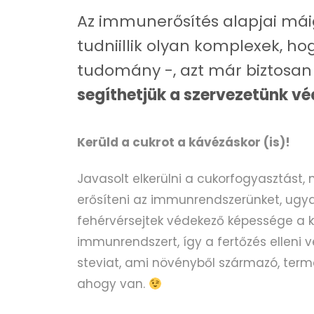
Az immunerősítés alapjai má
tudniillik olyan komplexek, h
tudomány -, azt már biztosan
segíthetjük a szervezetünk v
Kerüld a cukrot a kávézáskor (is)!
Javasolt elkerülni a cukorfogyasztást,
erősíteni az immunrendszerünket, ugyan
fehérvérsejtek védekező képessége a k
immunrendszert, így a fertőzés elleni 
steviat, ami növényből származó, termé
ahogy van.