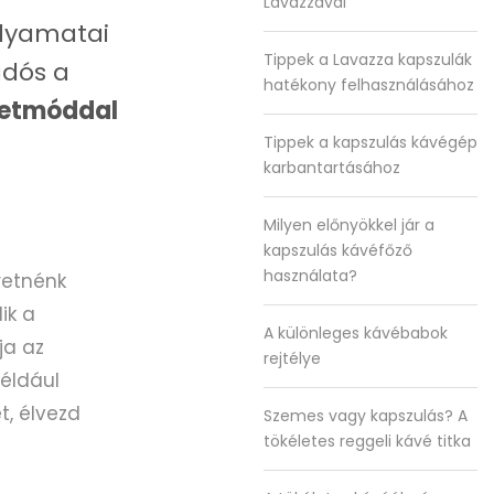
Lavazzával
olyamatai
Tippek a Lavazza kapszulák
adós a
hatékony felhasználásához
letmóddal
Tippek a kapszulás kávégép
karbantartásához
Milyen előnyökkel jár a
kapszulás kávéfőző
használata?
retnénk
ik a
A különleges kávébabok
ja az
rejtélye
például
t, élvezd
Szemes vagy kapszulás? A
tökéletes reggeli kávé titka