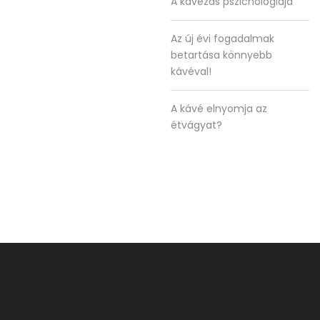
A kávézás pszichológiája
Az új évi fogadalmak
betartása könnyebb
kávéval!
A kávé elnyomja az
étvágyat?