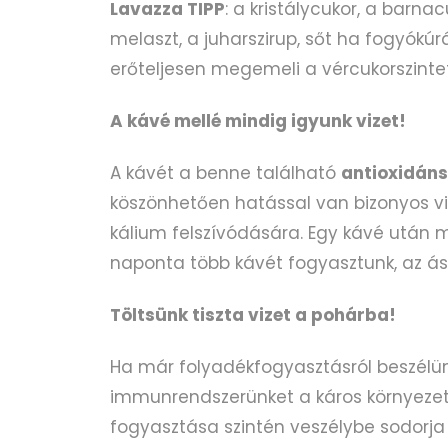
Lavazza TIPP
: a kristálycukor, a barna
melaszt, a juharszirup, sőt ha fogyókúr
erőteljesen megemeli a vércukorszinte
A kávé mellé mindig igyunk vizet!
A kávét a benne található
antioxidáns
köszönhetően hatással van bizonyos vi
kálium felszívódására. Egy kávé után m
naponta több kávét fogyasztunk, az ás
Töltsünk tiszta vizet a pohárba!
Ha már folyadékfogyasztásról beszélün
immunrendszerünket a káros környezeti 
fogyasztása szintén veszélybe sodorja 