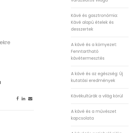
varázslatos világa
Kávé és gasztronómia:
Kávé alapú ételek és
desszertek
tekre
A kávé és a környezet:
Fenntartható
kávétermesztés
A kávé és az egészség: Új
kutatási eredmények
a
Kávékultúrák a világ körül
A kávé és a művészet
kapcsolata