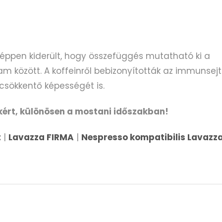
pen kiderült, hogy összefüggés mutatható ki a
am között. A koffeinről bebizonyították az immunsej
scsökkentő képességét is.
ért, különösen a mostani időszakban!
t
|
Lavazza FIRMA
|
Nespresso kompatibilis Lavazz