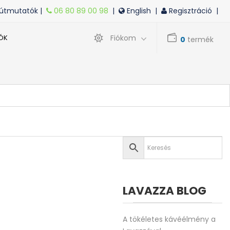
 útmutatók |
06 80 89 00 98
|
English
|
Regisztráció |
ÓK
Fiókom
0
termék
LAVAZZA BLOG
A tökéletes kávéélmény a