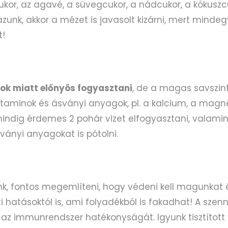
cukor, az agavé, a süvegcukor, a nádcukor, a kókuszc
ázunk, akkor a mézet is javasolt kizárni, mert mindeg
t!
ok miatt előnyös fogyasztani
, de a magas savszin
taminok és ásványi anyagok, pl. a kalcium, a magn
indig érdemes 2 pohár vizet elfogyasztani, valamin
ványi anyagokat is pótolni.
k, fontos megemlíteni, hogy védeni kell magunkat 
hatásoktól is, ami folyadékból is fakadhat! A szenn
az immunrendszer hatékonyságát. Igyunk tisztított v