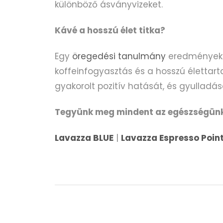
különböző ásványvizeket.
Kávé a hosszú élet titka?
Egy
öregedési tanulmány
eredményekép
koffeinfogyasztás és a hosszú élettart
gyakorolt ​​pozitív hatását, és gyulladá
Tegyünk meg mindent az egészségünk
Lavazza BLUE
|
Lavazza Espresso Poin