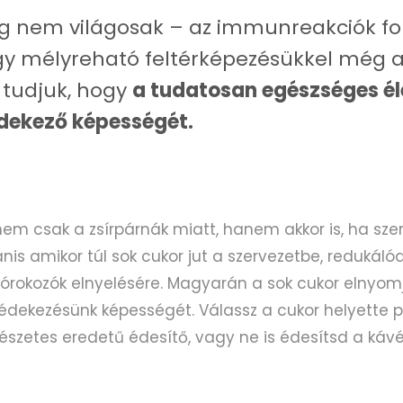
ig nem világosak – az immunreakciók f
ogy mélyreható feltérképezésükkel még 
 tudjuk, hogy
a tudatosan egészséges é
édekező képességét.
 nem csak a zsírpárnák miatt, hanem akkor is, ha sze
is amikor túl sok cukor jut a szervezetbe, redukálód
órokozók elnyelésére. Magyarán a sok cukor elnyom
védekezésünk képességét. Válassz a cukor helyette 
szetes eredetű édesítő, vagy ne is édesítsd a kávé