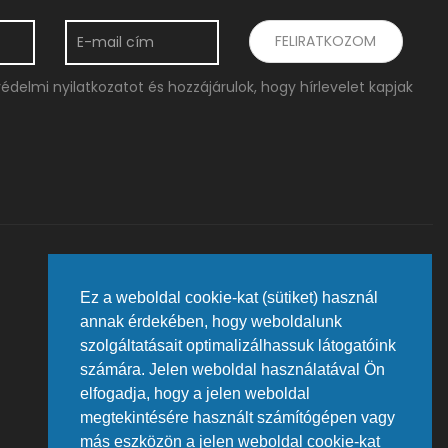
delmi nyilatkozatot és hozzájárulok, hogy hírlevelet kapjak
Telephely 1133 Budapest, Váci út 80.
Promenade Gardens irodaház, földszint
Ez a weboldal cookie-kat (sütiket) használ
A telephely bezárt.
annak érdekében, hogy weboldalunk
szolgáltatásait optimalizálhassuk látogatóink
számára. Jelen weboldal használatával Ön
elfogadja, hogy a jelen weboldal
megtekintésére használt számítógépen vagy
más eszközön a jelen weboldal cookie-kat