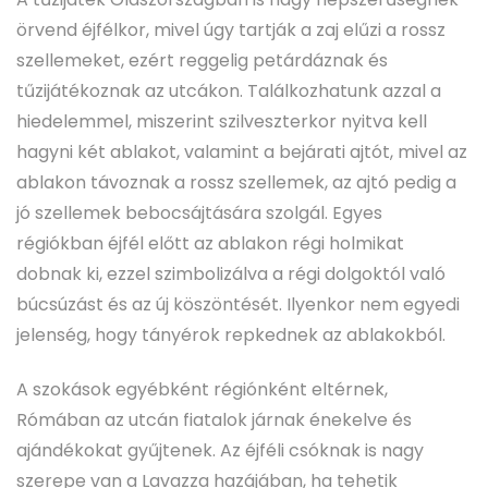
örvend éjfélkor, mivel úgy tartják a zaj elűzi a rossz
szellemeket, ezért reggelig petárdáznak és
tűzijátékoznak az utcákon. Találkozhatunk azzal a
hiedelemmel, miszerint szilveszterkor nyitva kell
hagyni két ablakot, valamint a bejárati ajtót, mivel az
ablakon távoznak a rossz szellemek, az ajtó pedig a
jó szellemek bebocsájtására szolgál. Egyes
régiókban éjfél előtt az ablakon régi holmikat
dobnak ki, ezzel szimbolizálva a régi dolgoktól való
búcsúzást és az új köszöntését. Ilyenkor nem egyedi
jelenség, hogy tányérok repkednek az ablakokból.
A szokások egyébként régiónként eltérnek,
Rómában az utcán fiatalok járnak énekelve és
ajándékokat gyűjtenek. Az éjféli csóknak is nagy
szerepe van a Lavazza hazájában, ha tehetik