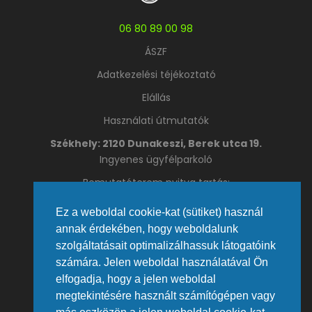
06 80 89 00 98
ÁSZF
Adatkezelési téjékoztató
Elállás
Használati útmutatók
Székhely: 2120 Dunakeszi, Berek utca 19.
Ingyenes ügyfélparkoló
Bemutatóterem nyitva tartás:
Hétfő – Csütörtök 09:00 – 16:00
Ez a weboldal cookie-kat (sütiket) használ
Péntek: 09:00 – 13:00
annak érdekében, hogy weboldalunk
Telefon: +36 27 392 692 | +36 20 467 3430
szolgáltatásait optimalizálhassuk látogatóink
Fax: +36 27 392 691
Email:
info@caffeservice.hu
számára. Jelen weboldal használatával Ön
elfogadja, hogy a jelen weboldal
Telephely 1133 Budapest, Váci út 80.
megtekintésére használt számítógépen vagy
Promenade Gardens irodaház, földszint