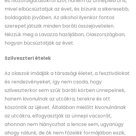
és filozofálgatásokról szól, hanem az ünneplésről is,
mivel elbúcsúztatjuk az évet, és bízunk a sikeresebb,
boldogabb jövőben. Az alkohol ilyenkor fontos
szerepet játszik minden baráti összejövetelen.
Nézzük meg a Lavazza hazájában, Olaszországban,
hogyan búcsúztatják az évet.
Szilveszteri ételek
Az olaszok imádják a társasági életet, a fesztiválokat
és rendezvényeket, így nem csoda, hogy
szilveszterkor sem szűk baráti körben ünnepelnek,
hanem kivonulnak az utcákra, terekre és ott
köszöntik az újévet. Általában mielőtt kivonulnának
az utcákra, elfogyasztják az ünnepi vacsorát,
ahonnan nem hiányozhat a lencse sem, ugyanúgy
ahogy nálunk, de ők nem főzelék formájában eszik,