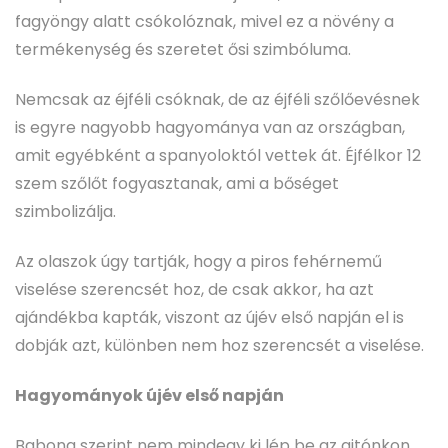
fagyöngy alatt csókolóznak, mivel ez a növény a
termékenység és szeretet ősi szimbóluma.
Nemcsak az éjféli csóknak, de az éjféli szőlőevésnek
is egyre nagyobb hagyománya van az országban,
amit egyébként a spanyoloktól vettek át. Éjfélkor 12
szem szőlőt fogyasztanak, ami a bőséget
szimbolizálja.
Az olaszok úgy tartják, hogy a piros fehérnemű
viselése szerencsét hoz, de csak akkor, ha azt
ajándékba kapták, viszont az újév első napján el is
dobják azt, különben nem hoz szerencsét a viselése.
Hagyományok újév első napján
Babona szerint nem mindegy ki lép be az ajtónkon