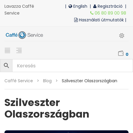
Lavazza Caffé
|
English
|
Regisztráció |
Service
06 80 89 00 98
Használati útmutatók |
0
Caffé Service
>
Blog
>
Szilveszter Olaszországban
Szilveszter
Olaszországban