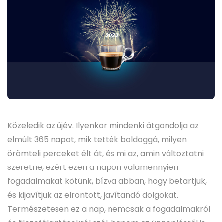
Közeledik az újév. Ilyenkor mindenki átgondolja az
elmúlt 365 napot, mik tették boldoggá, milyen
örömteli perceket élt át, és mi az, amin változtatni
szeretne, ezért ezen a napon valamennyien
fogadalmakat kötünk, bízva abban, hogy betartjuk,
és kijavítjuk az elrontott, javítandó dolgokat.
Természetesen ez a nap, nemcsak a fogadalmakról