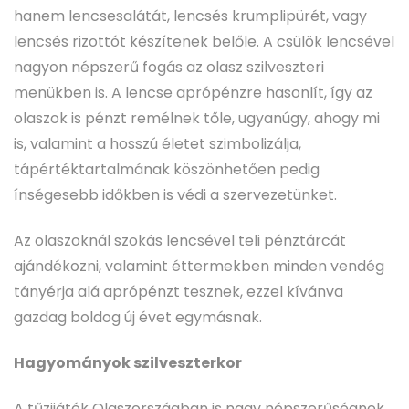
hanem lencsesalátát, lencsés krumplipürét, vagy
lencsés rizottót készítenek belőle. A csülök lencsével
nagyon népszerű fogás az olasz szilveszteri
menükben is. A lencse aprópénzre hasonlít, így az
olaszok is pénzt remélnek tőle, ugyanúgy, ahogy mi
is, valamint a hosszú életet szimbolizálja,
tápértéktartalmának köszönhetően pedig
ínségesebb időkben is védi a szervezetünket.
Az olaszoknál szokás lencsével teli pénztárcát
ajándékozni, valamint éttermekben minden vendég
tányérja alá aprópénzt tesznek, ezzel kívánva
gazdag boldog új évet egymásnak.
Hagyományok szilveszterkor
A tűzijáték Olaszországban is nagy népszerűségnek